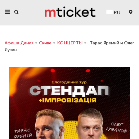
RU
Афиша Дания
»
Скиве
»
КОНЦЕРТЫ
»
Тарас Яремий и Олег
Лузан...