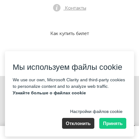
Контакты
Как купить билет
Мы принимаем:
Мы используем файлы cookie
We use our own, Microsoft Clarity and third-party cookies
©2026 «KONTRAMARKA OÜ» Все права защищены
to personalize content and to analyze web traffic.
Узнайте больше о файлах cookie
Настройки файлов cookie
Отклонить
Принять
Harju maakond, Tallinn, Kesklinna linnaosa, Pärnu mnt 139b, 11317
Estonia. Company Nr: 14693656
250 DKK