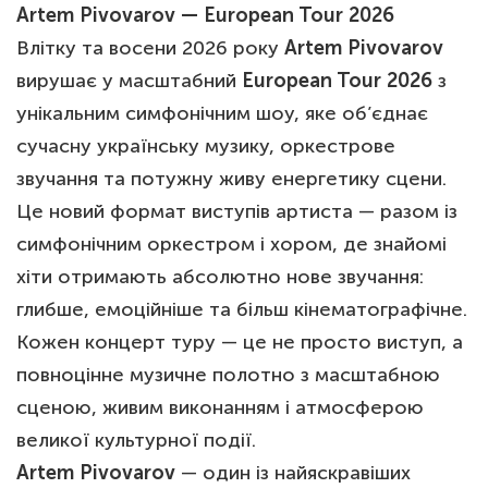
Artem Pivovarov — European Tour 2026
Влітку та восени 2026 року
Artem Pivovarov
вирушає у масштабний
European Tour 2026
з
унікальним симфонічним шоу, яке об’єднає
сучасну українську музику, оркестрове
звучання та потужну живу енергетику сцени.
Це новий формат виступів артиста — разом із
симфонічним оркестром і хором, де знайомі
хіти отримають абсолютно нове звучання:
глибше, емоційніше та більш кінематографічне.
Кожен концерт туру — це не просто виступ, а
повноцінне музичне полотно з масштабною
сценою, живим виконанням і атмосферою
великої культурної події.
Artem Pivovarov
— один із найяскравіших