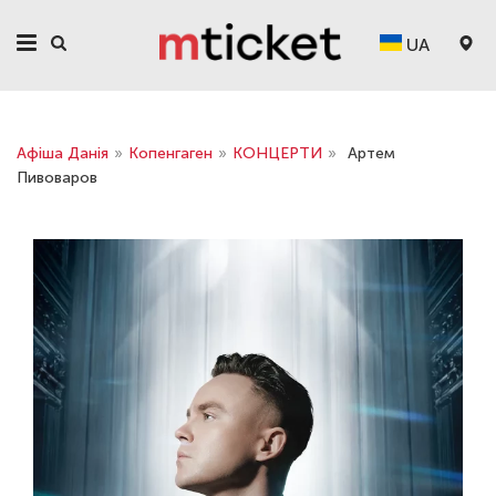
UA
Афіша Данія
»
Копенгаген
»
КОНЦЕРТИ
»
Артем
Пивоваров