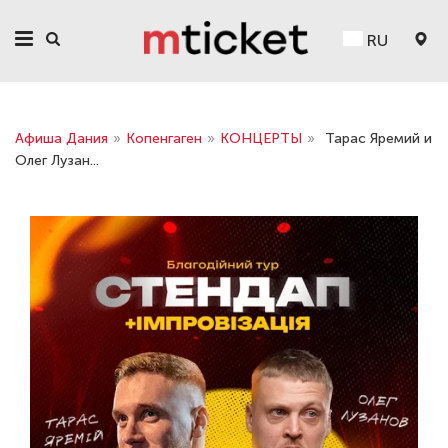
RU
Афиша Дания
»
Копенгаген
»
КОНЦЕРТЫ
»
Тарас Яремий и
Олег Лузан...